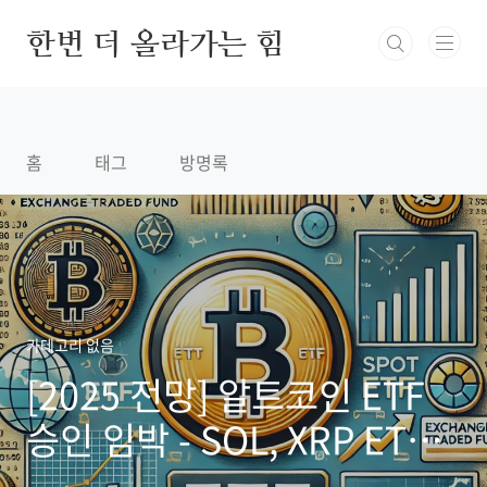
본문 바로가기
한번 더 올라가는 힘
홈
태그
방명록
카테고리 없음
[2025 전망] 알트코인 ETF
승인 임박 - SOL, XRP ETF
최신 동향과 투자 전략