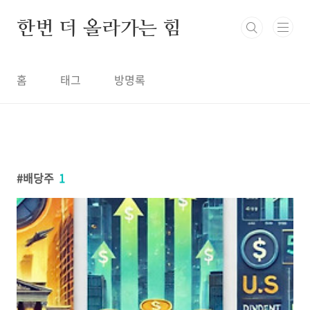
본문 바로가기
한번 더 올라가는 힘
홈
태그
방명록
배당주
1