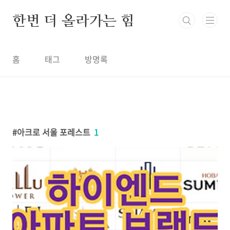
본문 바로가기
한번 더 올라가는 힘
홈
태그
방명록
아크로 서울 포레스트
1