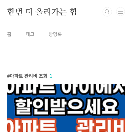
본문 바로가기
한번 더 올라가는 힘
홈
태그
방명록
아파트 관리비 조회
1