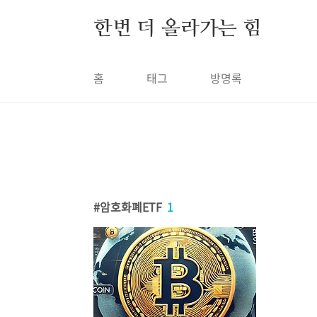
본문 바로가기
한번 더 올라가는 힘
홈
태그
방명록
암호화폐ETF
1