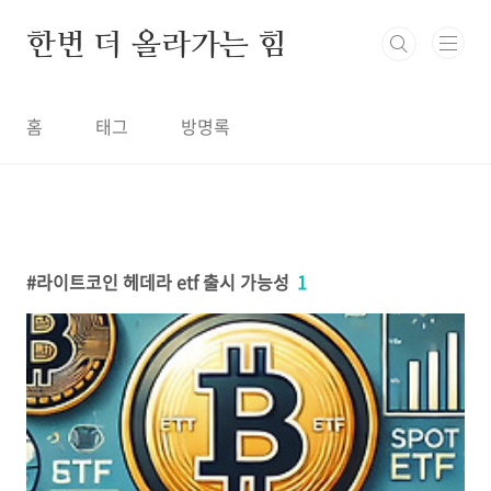
본문 바로가기
한번 더 올라가는 힘
홈
태그
방명록
라이트코인 헤데라 etf 출시 가능성
1