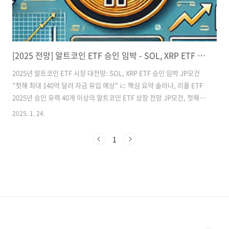
[2025 전망] 알트코인 ETF 승인 임박 - SOL, XRP ETF 최신 동향과 투자 전략
2025년 알트코인 ETF 시장 대전망: SOL, XRP ETF 승인 임박 JP모건
"첫해 최대 140억 달러 자금 유입 예상" 📈 핵심 요약 솔라나, 리플 ETF
2025년 승인 유력 40개 이상의 알트코인 ETF 상장 전망 JP모건, 첫해
140억 달러 자금 유입 예측 SEC 신임 의장 교체로 규제 환경 개선 기대
2025. 1. 24.
🔍 최신 ETF 신청 현황 솔라나(SOL) ETF ..
1