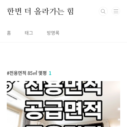
본문 바로가기
한번 더 올라가는 힘
홈
태그
방명록
전용면적 85㎡ 몇평
1