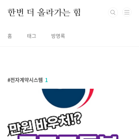
본문 바로가기
한번 더 올라가는 힘
홈
태그
방명록
전자계약시스템
1